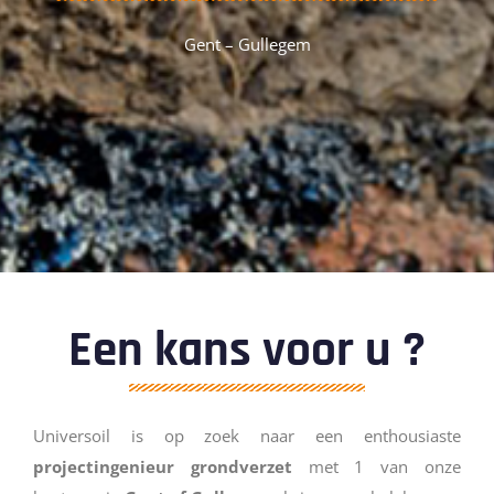
Gent – Gullegem
Een kans voor u ?
Universoil is op zoek naar een enthousiaste
projectingenieur grondverzet
met 1 van onze