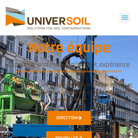
Notre équipe
Expertise, professionnalisme et expérience
Universoil, c’est une équipe d’experts en gestion des sols et
eaux souterraines, avec une vision sur le long terme et
orientés solution
DIRECTION