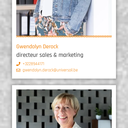
Gwendolyn Derock
directeur sales & marketing
+3228944171
gwendolyn.derock@universoil.be