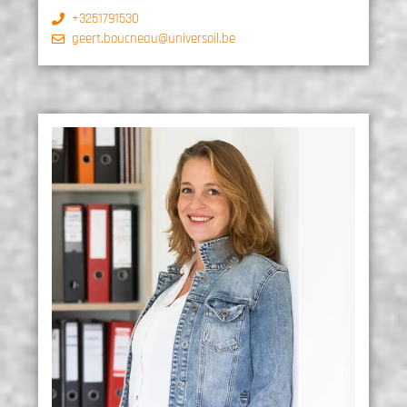
+3251791530
geert.boucneau@universoil.be