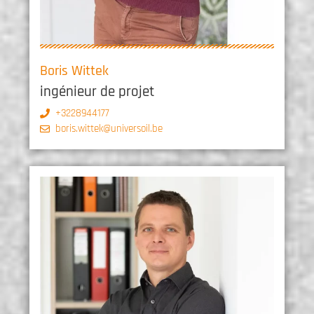
Boris Wittek
ingénieur de projet
+3228944177
boris.wittek@universoil.be