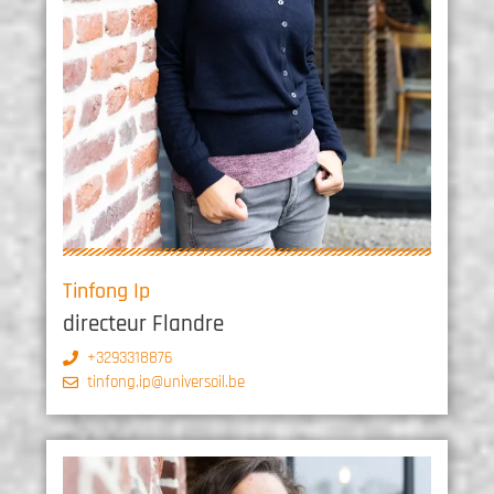
Tinfong Ip
directeur Flandre
+3293318876
tinfong.ip@universoil.be