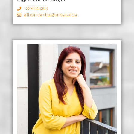
+3293346343
elfi.van.den.bos@universoil.be