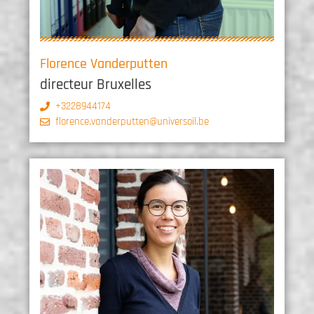
Florence Vanderputten
directeur Bruxelles
+3228944174
florence.vanderputten@universoil.be