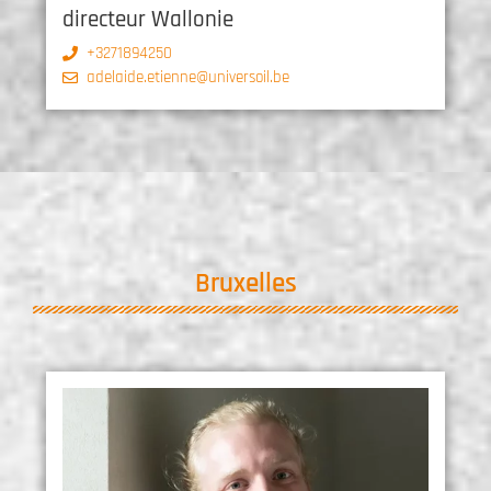
directeur Wallonie
+3271894250
adelaide.etienne@universoil.be
Bruxelles