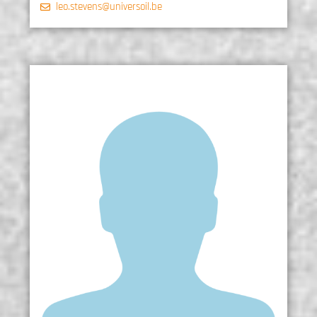
leo.stevens@universoil.be