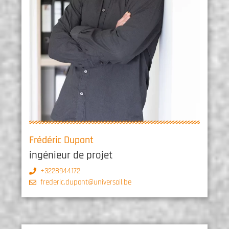
Frédéric Dupont
ingénieur de projet
+3228944172
frederic.dupont@universoil.be